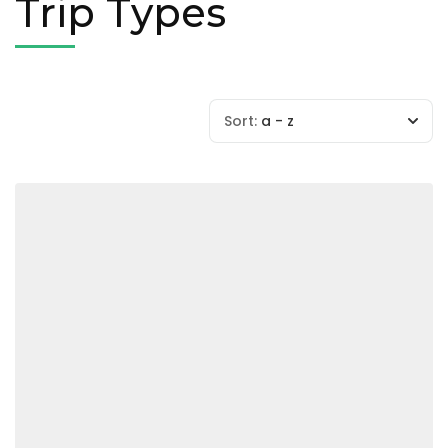
Trip Types
Sort:
a - z