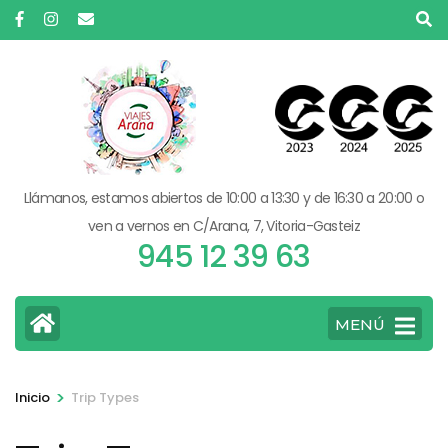
Saltar
al
contenido
(presiona
la
tecla
Intro)
Llámanos, estamos abiertos de 10:00 a 13:30 y de 16:30 a 20:00 o
ven a vernos en C/Arana, 7, Vitoria-Gasteiz
945 12 39 63
MENÚ
>
Inicio
Trip Types