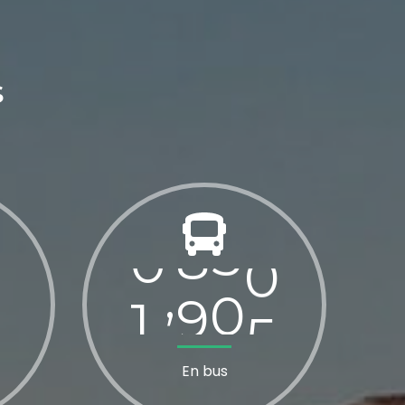
2
0
2
7
1
8
s
3
2
3
8
3
9
0
3
4
5
,
1
9
5
0
4
En bus
8