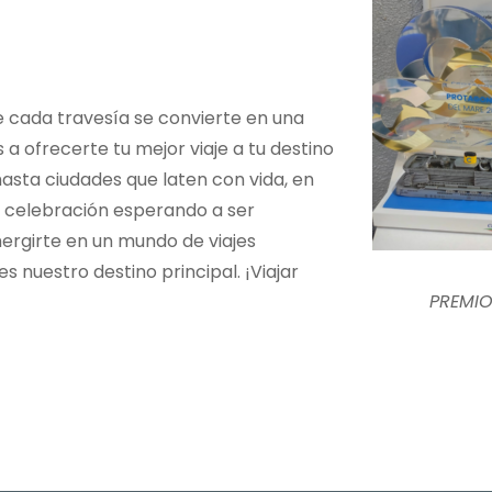
8
9
1
7
e cada travesía se convierte en una
a ofrecerte tu mejor viaje a tu destino
4
5
hasta ciudades que laten con vida, en
a celebración esperando a ser
ergirte en un mundo de viajes
6
3
s nuestro destino principal. ¡Viajar
PREMI
0
9
1
1
2
9
2
5
7