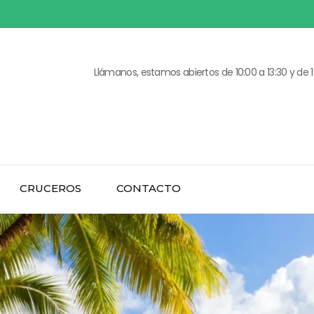
1
5
3
3
Llámanos, estamos abiertos de 10:00 a 13:30 y de 1
6
1
9
9
2
7
CRUCEROS
CONTACTO
4
5
7
3