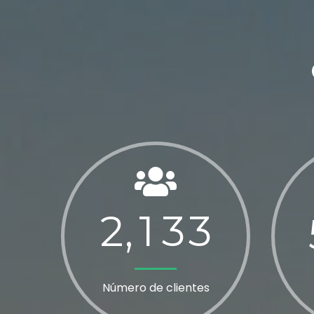
2
1
3
3
,
Número de clientes