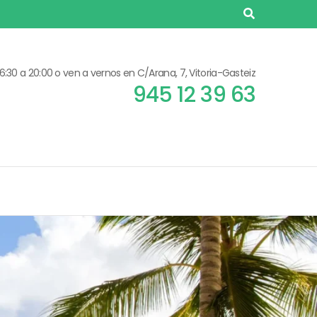
5
6
1
1
6:30 a 20:00 o ven a vernos en C/Arana, 7, Vitoria-Gasteiz
6
945 12 39 63
7
2
2
7
7
3
2
8
8