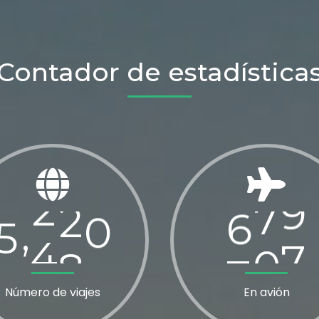
3
7
6
Contador de estadística
4
0
4
5
3
2
6
5
0
5
4
8
5
7
8
9
,
Número de viajes
En avión