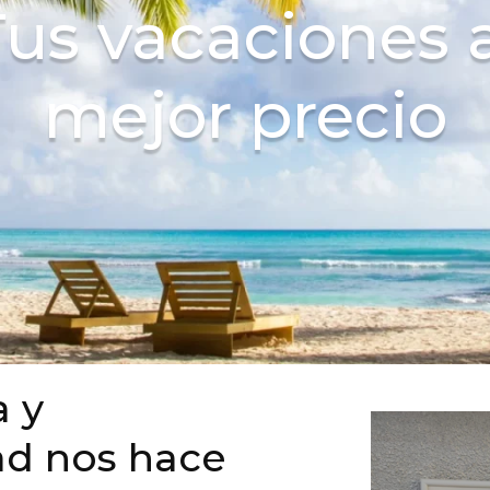
us vacaciones 
0
2
2
0
mejor precio
5
8
8
6
0
4
3
2
a y
ad nos hace
6
0