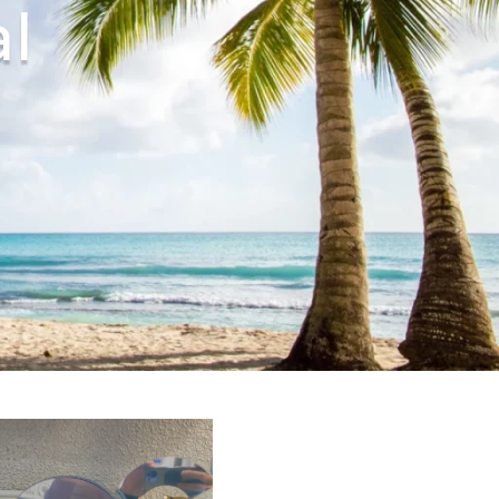
4
al
3
0
8
5
4
1
9
0
6
4
1
2
0
2
8
5