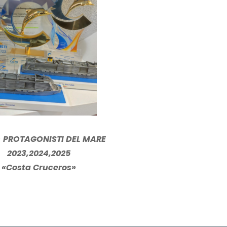
3
3
0
4
9
6
5
4
1
6
0
6
7
6
O
PROTAGONISTI DEL MARE
2
2023,2024,2025
8
«Costa Cruceros»
1
7
9
7