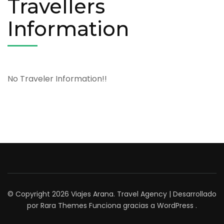
Travellers
Information
No Traveler Information!!
© Copyright 2026
Viajes Arana
.
Travel Agency | Desarrollado
por
Rara Themes
Funciona gracias a
WordPress
.