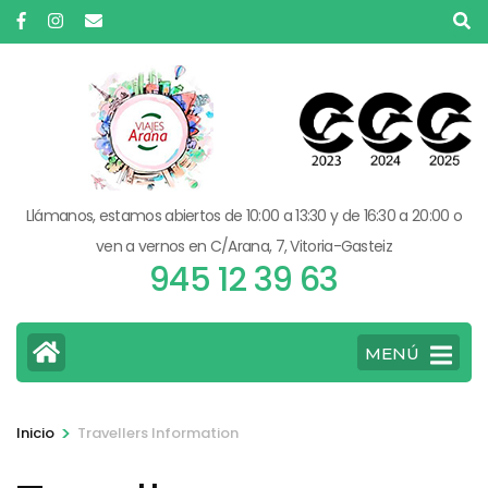
Saltar
al
contenido
(presiona
la
tecla
Intro)
Llámanos, estamos abiertos de 10:00 a 13:30 y de 16:30 a 20:00 o
ven a vernos en C/Arana, 7, Vitoria-Gasteiz
945 12 39 63
MENÚ
>
Inicio
Travellers Information