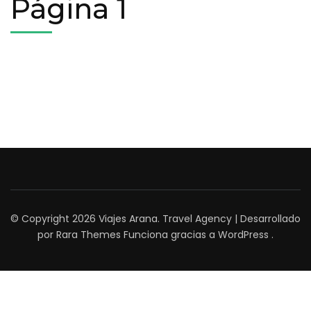
Página 1
© Copyright 2026
Viajes Arana
.
Travel Agency | Desarrollado
por
Rara Themes
Funciona gracias a
WordPress
.