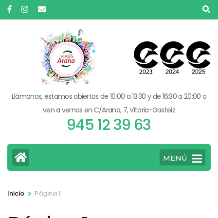
Saltar
al
contenido
(presiona
la
tecla
Intro)
Llámanos, estamos abiertos de 10:00 a 13:30 y de 16:30 a 20:00 o
ven a vernos en C/Arana, 7, Vitoria-Gasteiz
945 12 39 63
MENÚ
>
Inicio
Página 1