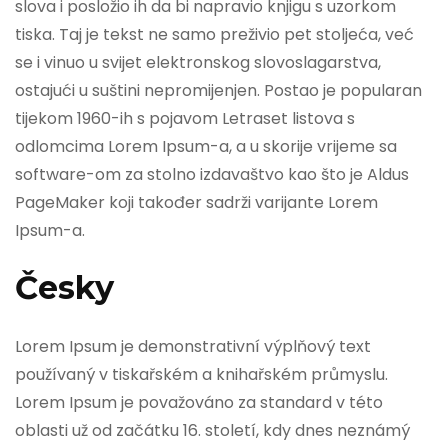
slova i posložio ih da bi napravio knjigu s uzorkom
tiska. Taj je tekst ne samo preživio pet stoljeća, već
se i vinuo u svijet elektronskog slovoslagarstva,
ostajući u suštini nepromijenjen. Postao je popularan
tijekom 1960-ih s pojavom Letraset listova s
odlomcima Lorem Ipsum-a, a u skorije vrijeme sa
software-om za stolno izdavaštvo kao što je Aldus
PageMaker koji također sadrži varijante Lorem
Ipsum-a.
Česky
Lorem Ipsum je demonstrativní výplňový text
používaný v tiskařském a knihařském průmyslu.
Lorem Ipsum je považováno za standard v této
oblasti už od začátku 16. století, kdy dnes neznámý