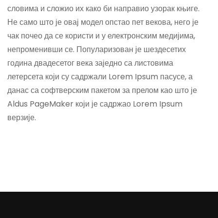
словима и сложио их како би направио узорак књиге.
Не само што је овај модел опстао пет векова, него је
чак почео да се користи и у електронским медијима,
непроменивши се. Популаризован је шездесетих
година двадесетог века заједно са листовима
летерсета који су садржали Lorem Ipsum пасусе, а
данас са софтверским пакетом за прелом као што је
Aldus PageMaker који је садржао Lorem Ipsum
верзије.