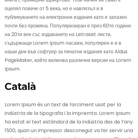
оцелял повече от 5 века, но е навлязъл и в
публикуването на електронни издания като е запазен
почти без промяна. Популяризиран е през 60те години
на 20ти век със издаването на Letraset листи,
съдържащи Lorem Ipsum пасажи, популярен е и в
наши дни във софтуер за печатни издания като Aldus
PageMaker, който включва различни версии на Lorem
Ipsum.
Català
Lorem Ipsum és un text de farciment usat per la
indústria de la tipografia i la impremta. Lorem Ipsum
ha estat el text estàndard de la indústria des de l’any
1500, quan un impressor desconegut va fer servir una