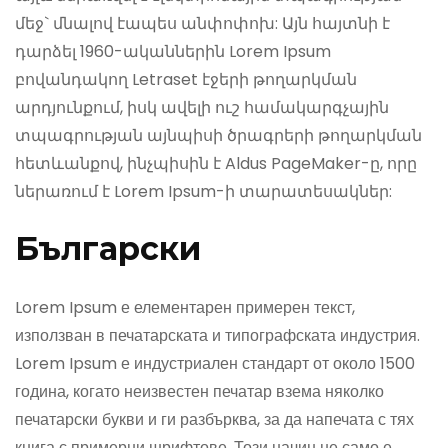
մեջ` մնալով էապես անփոփոխ: Այն հայտնի է
դարձել 1960-ականներին Lorem Ipsum
բովանդակող Letraset էջերի թողարկման
արդյունքում, իսկ ավելի ուշ համակարգչային
տպագրության այնպիսի ծրագրերի թողարկման
հետևանքով, ինչպիսին է Aldus PageMaker-ը, որը
ներառում է Lorem Ipsum-ի տարատեսակներ:
Български
Lorem Ipsum е елементарен примерен текст,
използван в печатарската и типографската индустрия.
Lorem Ipsum е индустриален стандарт от около 1500
година, когато неизвестен печатар взема няколко
печатарски букви и ги разбърква, за да напечата с тях
книга с примерни шрифтове. Този начин не само е