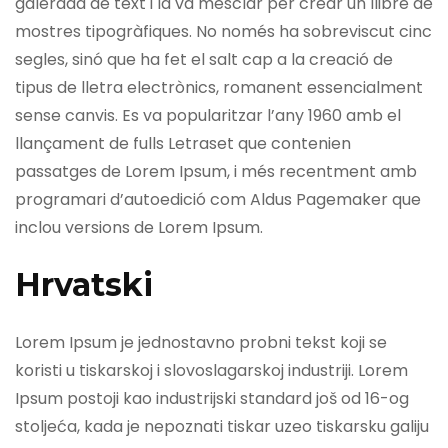
galerada de text i la va mesclar per crear un llibre de
mostres tipogràfiques. No només ha sobreviscut cinc
segles, sinó que ha fet el salt cap a la creació de
tipus de lletra electrònics, romanent essencialment
sense canvis. Es va popularitzar l’any 1960 amb el
llançament de fulls Letraset que contenien
passatges de Lorem Ipsum, i més recentment amb
programari d’autoedició com Aldus Pagemaker que
inclou versions de Lorem Ipsum.
Hrvatski
Lorem Ipsum je jednostavno probni tekst koji se
koristi u tiskarskoj i slovoslagarskoj industriji. Lorem
Ipsum postoji kao industrijski standard još od 16-og
stoljeća, kada je nepoznati tiskar uzeo tiskarsku galiju