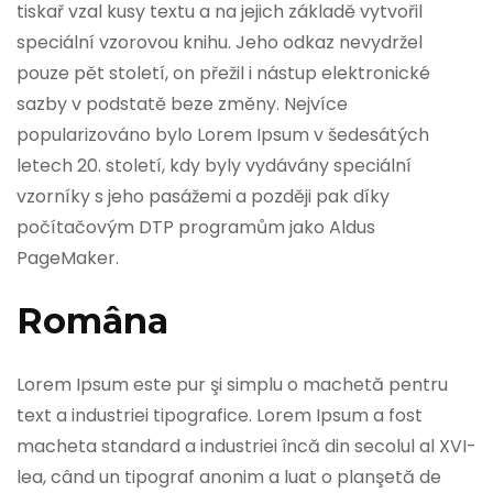
tiskař vzal kusy textu a na jejich základě vytvořil
speciální vzorovou knihu. Jeho odkaz nevydržel
pouze pět století, on přežil i nástup elektronické
sazby v podstatě beze změny. Nejvíce
popularizováno bylo Lorem Ipsum v šedesátých
letech 20. století, kdy byly vydávány speciální
vzorníky s jeho pasážemi a později pak díky
počítačovým DTP programům jako Aldus
PageMaker.
Româna
Lorem Ipsum este pur şi simplu o machetă pentru
text a industriei tipografice. Lorem Ipsum a fost
macheta standard a industriei încă din secolul al XVI-
lea, când un tipograf anonim a luat o planşetă de