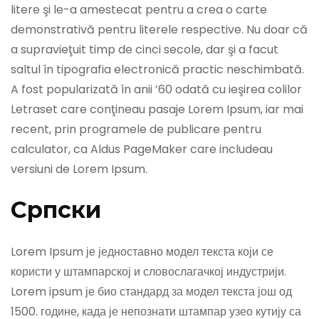
litere şi le-a amestecat pentru a crea o carte
demonstrativă pentru literele respective. Nu doar că
a supravieţuit timp de cinci secole, dar şi a facut
saltul în tipografia electronică practic neschimbată.
A fost popularizată în anii ’60 odată cu ieşirea colilor
Letraset care conţineau pasaje Lorem Ipsum, iar mai
recent, prin programele de publicare pentru
calculator, ca Aldus PageMaker care includeau
versiuni de Lorem Ipsum.
Српски
Lorem Ipsum је једноставно модел текста који се
користи у штампарској и словослагачкој индустрији.
Lorem ipsum је био стандард за модел текста још од
1500. године, када је непознати штампар узео кутију са