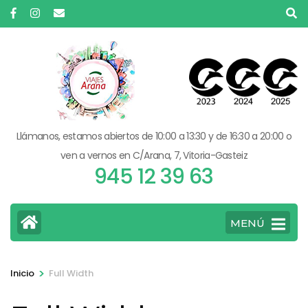
Saltar
al
contenido
(presiona
la
tecla
Intro)
Llámanos, estamos abiertos de 10:00 a 13:30 y de 16:30 a 20:00 o
ven a vernos en C/Arana, 7, Vitoria-Gasteiz
945 12 39 63
MENÚ
>
Inicio
Full Width