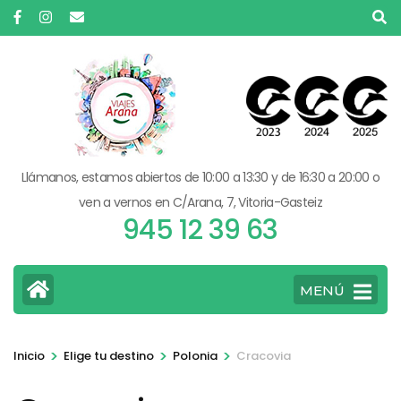
Saltar
al
contenido
(presiona
la
tecla
Intro)
Llámanos, estamos abiertos de 10:00 a 13:30 y de 16:30 a 20:00 o
ven a vernos en C/Arana, 7, Vitoria-Gasteiz
945 12 39 63
MENÚ
>
>
>
Inicio
Elige tu destino
Polonia
Cracovia