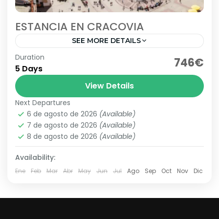
ESTANCIA EN CRACOVIA
SEE MORE DETAILS
Duration
Salida el 02 de Abril desde Bilbao, estancia de 5
746€
5 Days
dias y 4 noches en el hotel Best Western Efekt
Express Krakow 3* en regimen...
View Details
Next Departures
Cracovia
,
Polonia
6 de agosto de 2026
(Available)
1 Person
7 de agosto de 2026
(Available)
8 de agosto de 2026
(Available)
Availability:
Ene
Feb
Mar
Abr
May
Jun
Jul
Ago
Sep
Oct
Nov
Dic